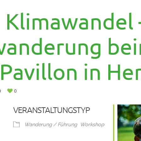
 Klimawandel 
wanderung be
Pavillon in He
0
0
VERANSTALTUNGSTYP
Wanderung / Führung
Workshop