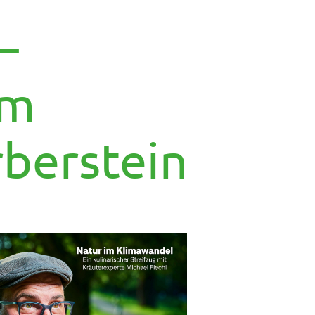
–
im
rberstein