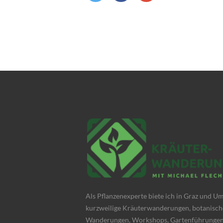
Als Pflanzenexperte biete ich in Graz und 
kurzweilige Kräuterwanderungen, botanisch
Wanderungen, Workshops, Gartenführungen