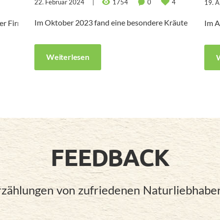
22. Februar 2024
1754
0
4
19. A
Im Oktober 2023 fand eine besondere Kräuterwanderung
oder Firmen – für jede Zielgruppe habe ich die individuelle Kräut
Im A
Weiterlesen
W
FEEDBACK
rzählungen von zufriedenen Naturliebhaber