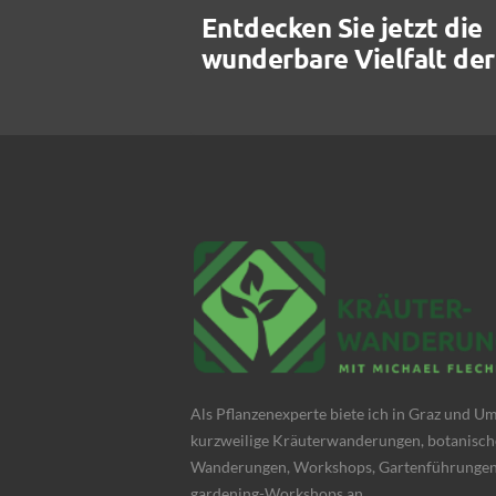
Entdecken Sie jetzt die
wunderbare Vielfalt der
Als Pflanzenexperte biete ich in Graz und 
kurzweilige Kräuterwanderungen, botanisch
Wanderungen, Workshops, Gartenführungen
gardening-Workshops an.