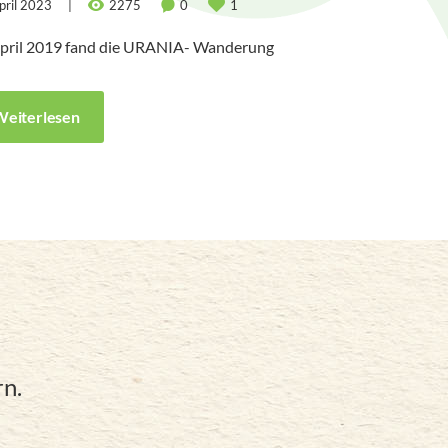
pril 2023
2275
0
1
 im Rahmen der Steiermark Schau 2023 beim Mobilen Pavillon in 
erwanderung, diverse Kräuter- und Garten-Workshops, Vorträge (bs
pril 2019 fand die URANIA- Wanderung zur blühenden Schwarzen Kuh
eiterlesen
n.