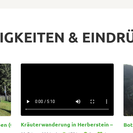
IGKEITEN & EINDR
Kräuterwanderung in Herberstein – Natur 
en (Gruppenanfragen)
Bot