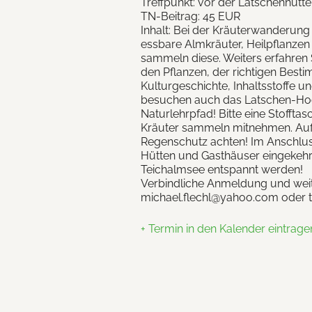
Treffpunkt: vor der Latschenhütte
TN-Beitrag: 45 EUR
Inhalt: Bei der Kräuterwanderung
essbare Almkräuter, Heilpflanzen
sammeln diese. Weiters erfahren 
den Pflanzen, der richtigen Best
Kulturgeschichte, Inhaltsstoffe 
besuchen auch das Latschen-H
Naturlehrpfad! Bitte eine Stofft
Kräuter sammeln mitnehmen. Auf
Regenschutz achten! Im Anschlus
Hütten und Gasthäuser eingekeh
Teichalmsee entspannt werden!
Verbindliche Anmeldung und weit
michael.flechl@yahoo.com oder 
+ Termin in den Kalender eintrage