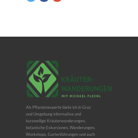
Als Pflanzenexperte biete ich in Graz
und Umgebung informative und
kurzweilige Kräuterwanderungen,
botanische Exkursionen, Wanderungen,
Workshops, Gartenführungen und auch