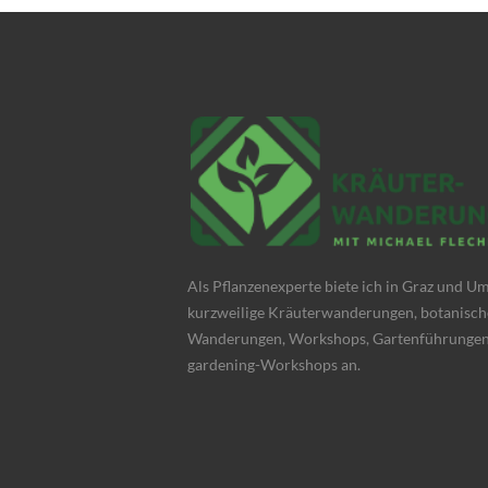
Als Pflanzenexperte biete ich in Graz und 
kurzweilige Kräuterwanderungen, botanisch
Wanderungen, Workshops, Gartenführungen
gardening-Workshops an.