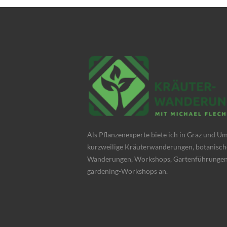
Als Pflanzenexperte biete ich in Graz und 
kurzweilige Kräuterwanderungen, botanisch
Wanderungen, Workshops, Gartenführungen
gardening-Workshops an.