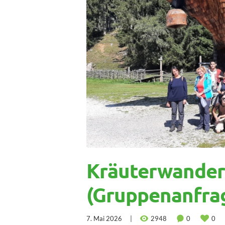
Kräuterwander
(Gruppenanfra
7. Mai 2026
2948
0
0