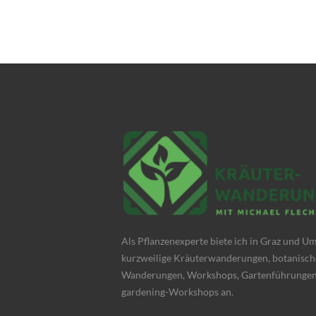
Als Pflanzenexperte biete ich in Graz und 
kurzweilige Kräuterwanderungen, botanisch
Wanderungen, Workshops, Gartenführungen
gardening-Workshops an.