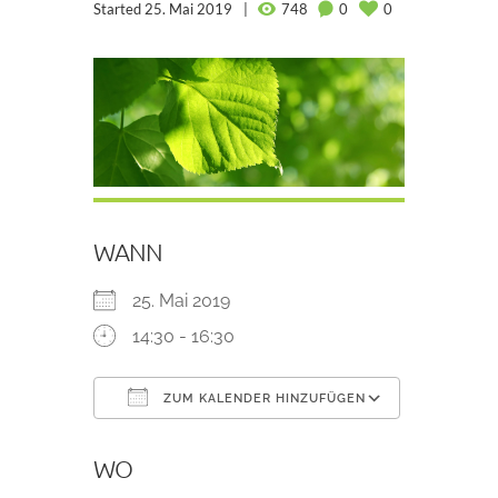
Started
25. Mai 2019
748
0
0
WANN
25. Mai 2019
14:30 - 16:30
ZUM KALENDER HINZUFÜGEN
ICS herunterladen
Google K
WO