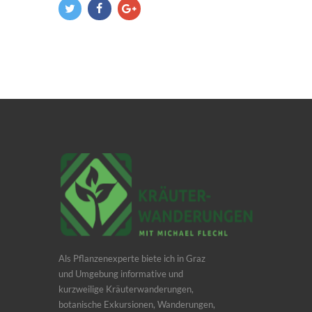
Als Pflanzenexperte biete ich in Graz
und Umgebung informative und
kurzweilige Kräuterwanderungen,
botanische Exkursionen, Wanderungen,