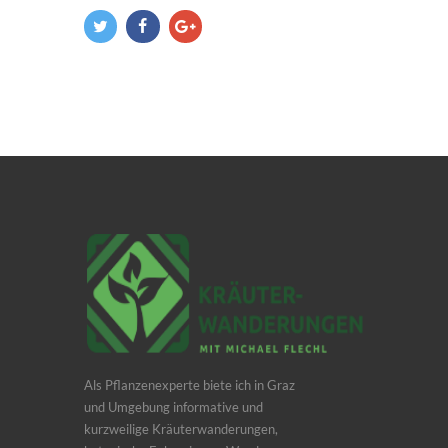
Als Pflanzenexperte biete ich in Graz
und Umgebung informative und
kurzweilige Kräuterwanderungen,